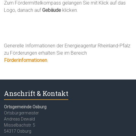
Zum Fördermittelkompass gelangen Sie mit Klick auf das
Logo, danach auf
Gebäude
klicken.
Generelle Informationen der Energieagentur Rheinland-Pfalz
zu Förderungen erhalten Sie im Bereich
Förderinformationen
.
Anschrift & Kontakt
Ortsgemeinde Osburg
Ortsbürgermeister
Andreas Dewald
Misselbachstr. 5
54317 Osburg