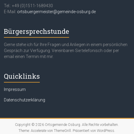
Tel.: +49 (0)1511-1689430
E-Mail:
ortsbuergermeister@gemeinde-osburg.de
Bürgersprechstunde
Gerne stehe ich für Ihre Fragen und Anliegen in einem persönlichen
Gespräch zur Verfügung. Vereinbaren Sie telefonisch oder per
email einen Termin mit mir.
Quicklinks
Impressum
Datenschutzerklärung
Copyright © 2026
Ortsgemeinde Osburg
. Alle Rechte vorbehalten.
Theme:
Accelerate
von ThemeGrill. Präsentiert von
WordPress
.