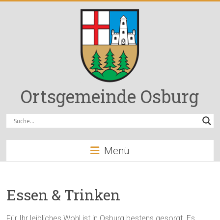
Zum
Inhalt
springen
Ortsgemeinde Osburg
Menü
Essen & Trinken
Für Ihr leibliches Wohl ist in Osburg bestens gesorgt. Es