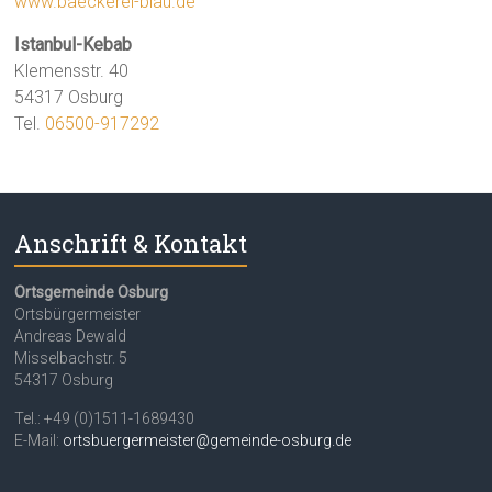
www.baeckerei-blau.de
Istanbul-Kebab
Klemensstr. 40
54317 Osburg
Tel.
06500-917292
Anschrift & Kontakt
Ortsgemeinde Osburg
Ortsbürgermeister
Andreas Dewald
Misselbachstr. 5
54317 Osburg
Tel.: +49 (0)1511-1689430
E-Mail:
ortsbuergermeister@gemeinde-osburg.de