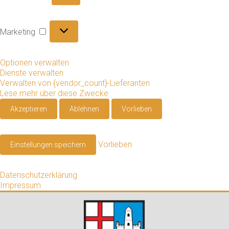
Marketing
Marketing
Optionen verwalten
Dienste verwalten
Verwalten von {vendor_count}-Lieferanten
Lese mehr über diese Zwecke
Akzeptieren
Ablehnen
Vorlieben
Vorlieben
Einstellungen speichern
Datenschutzerklärung
Impressum
Zum
Inhalt
springen