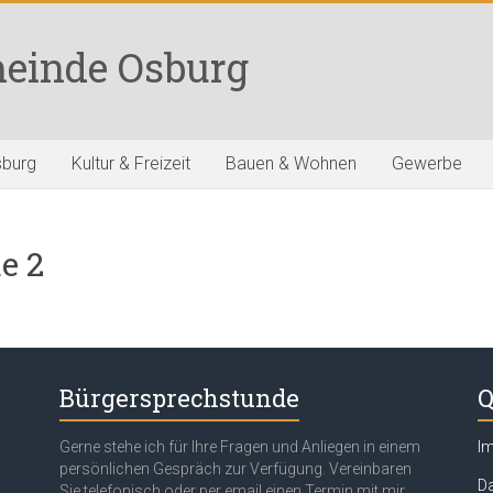
einde Osburg
sburg
Kultur & Freizeit
Bauen & Wohnen
Gewerbe
e 2
Bürgersprechstunde
Q
Gerne stehe ich für Ihre Fragen und Anliegen in einem
I
persönlichen Gespräch zur Verfügung. Vereinbaren
Da
Sie telefonisch oder per email einen Termin mit mir.