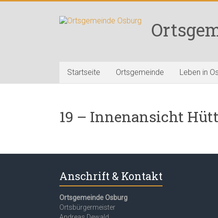
Zum
Inhalt
Ortsgem
springen
Startseite
Ortsgemeinde
Leben in O
19 – Innenansicht Hütt
Anschrift & Kontakt
Ortsgemeinde Osburg
Ortsbürgermeister
Andreas Dewald