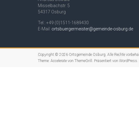
Misselbachstr. 5
54317 Osburg
Tel.: +49 (0)1511-1689430
E-Mail:
ortsbuergermeister@gemeinde-osburg.de
Copyright © 2026
Ortsgemeinde Osburg
. Alle Rechte vorbeha
Theme:
Accelerate
von ThemeGrill. Präsentiert von
WordPress
.