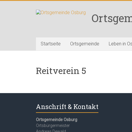
Zum
Inhalt
Ortsgem
springen
Startseite
Ortsgemeinde
Leben in O
Reitverein 5
Anschrift & Kontakt
Ortsgemeinde Osburg
Ortsbürgermeister
Andreas Dewald