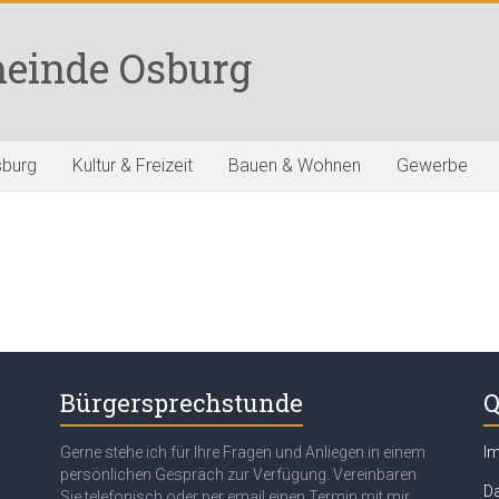
einde Osburg
sburg
Kultur & Freizeit
Bauen & Wohnen
Gewerbe
Bürgersprechstunde
Q
Gerne stehe ich für Ihre Fragen und Anliegen in einem
I
persönlichen Gespräch zur Verfügung. Vereinbaren
Da
Sie telefonisch oder per email einen Termin mit mir.