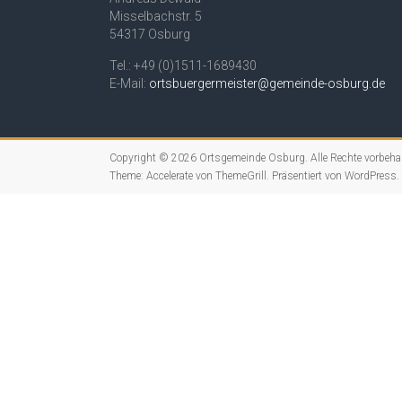
Misselbachstr. 5
54317 Osburg
Tel.: +49 (0)1511-1689430
E-Mail:
ortsbuergermeister@gemeinde-osburg.de
Copyright © 2026
Ortsgemeinde Osburg
. Alle Rechte vorbeha
Theme:
Accelerate
von ThemeGrill. Präsentiert von
WordPress
.