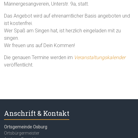
Männergesangverein, Unterstr. 9a, statt.
Das Angebot wird auf ehrenamtlicher Basis angeboten und
ist kostenfrei.
Wer Spaß am Singen hat, ist herzlich eingeladen mit zu
singen.
Wir freuen uns auf Dein Kommen!
Die genauen Termine werden im
Veranstaltungskalender
veröffentlicht.
Anschrift & Kontakt
Ortsgemeinde Osburg
Ortsbürgermeister