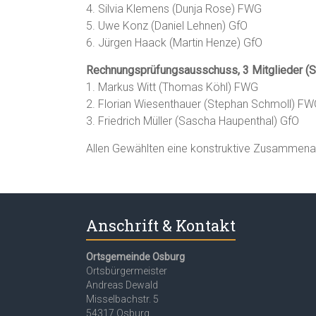
4. Silvia Klemens (Dunja Rose) FWG
5. Uwe Konz (Daniel Lehnen) GfO
6. Jürgen Haack (Martin Henze) GfO
Rechnungsprüfungsausschuss, 3 Mitglieder (Ste
1. Markus Witt (Thomas Köhl) FWG
2. Florian Wiesenthauer (Stephan Schmoll) F
3. Friedrich Müller (Sascha Haupenthal) GfO
Allen Gewählten eine konstruktive Zusammenarb
Anschrift & Kontakt
Ortsgemeinde Osburg
Ortsbürgermeister
Andreas Dewald
Misselbachstr. 5
54317 Osburg