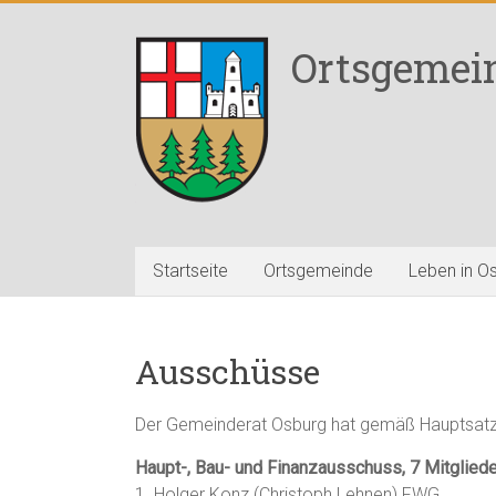
Zum
Inhalt
Ortsgemei
springen
Startseite
Ortsgemeinde
Leben in O
Ausschüsse
Der Gemeinderat Osburg hat gemäß Hauptsatz
Haupt-, Bau- und Finanzausschuss, 7 Mitglieder 
1. Holger Konz (Christoph Lehnen) FWG