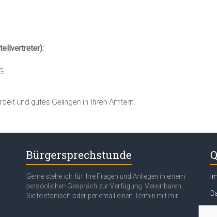
llvertreter):
WG
eit und gutes Gelingen in Ihren Ämtern.
Bürgersprechstunde
Q
Gerne stehe ich für Ihre Fragen und Anliegen in einem
I
persönlichen Gespräch zur Verfügung. Vereinbaren
Da
Sie telefonisch oder per email einen Termin mit mir.