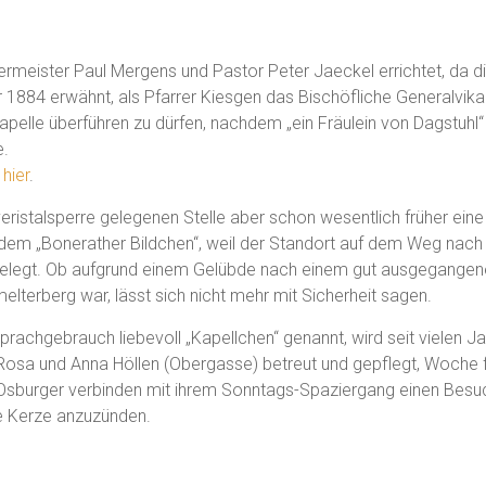
rmeister Paul Mergens und Pastor Peter Jaeckel errichtet, da di
 1884 erwähnt, als Pfarrer Kiesgen das Bischöfliche Generalvikari
apelle überführen zu dürfen, nachdem „ein Fräulein von Dagstuhl
e.
e
hier
.
iveristalsperre gelegenen Stelle aber schon wesentlich früher ein
dem „Bonerather Bildchen“, weil der Standort auf dem Weg nach 
ht belegt. Ob aufgrund einem Gelübde nach einem gut ausgegange
elterberg war, lässt sich nicht mehr mit Sicherheit sagen.
achgebrauch liebevoll „Kapellchen“ genannt, wird seit vielen Ja
Rosa und Anna Höllen (Obergasse) betreut und gepflegt, Woche
 Osburger verbinden mit ihrem Sonntags-Spaziergang einen Besuc
e Kerze anzuzünden.