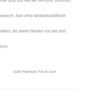
der Gras und Heu als Viehfutter zu ernten,
wünscht. Aber ohne landwirtschaftliche
waldes, der seinen Namen von den dort
blick
.
Quelle Thielenbach, Foto: B. Quint