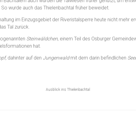
en Bachtälern auch wurden die Talwiesen früher genutzt, um entwe
. So wurde auch das Thielenbachtal früher beweidet.
altung im Einzugsgebiet der Riveristalsperre heute nicht mehr er
as Tal zurück.
 sogenannten
Steinwäldchen
, einem Teil des Osburger Gemeinde
elsformationen hat.
opf,
dahinter auf den
Jungenwald
mit dem darin befindlichen
See
Ausblick ins Thielenbachtal