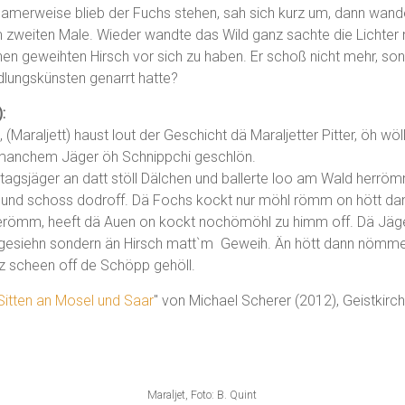
tsamerweise blieb der Fuchs stehen, sah sich kurz um, dann wand
 zweiten Male. Wieder wandte das Wild ganz sachte die Lichter
inen geweihten Hirsch vor sich zu haben. Er schoß nicht mehr, so
ndlungskünsten genarrt hatte?
):
Maraljett) haust lout der Geschicht dä Maraljetter Pitter, öh w
 manchem Jäger öh Schnippchi geschlön.
gsjäger an datt stöll Dälchen und ballerte loo am Wald herrö
te und schoss dodroff. Dä Fochs kockt nur möhl römm on hött d
herömm, heeft dä Auen on kockt nochömöhl zu himm off. Dä Jäge
 gesiehn sondern än Hirsch matt`m Geweih. Än hött dann nömm
nz scheen off de Schöpp gehöll.
itten an Mosel und Saar
" von Michael Scherer (2012), Geistkirc
Maraljet, Foto: B. Quint