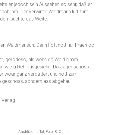
elte er jedoch sein Aussehen so sehr, daß er
 nach ihm. Der verwirrte Waidmann lud zum
ndern suchte das Weite.
öllen Waldmensch. Denn hött nött nur Fraen oo
mm, gerödesö, als wenn dä Wald himm
ann wie ä Reh ousgesiehn. Dä Jäger schoss
r woar ganz verdattert und hött zum
e geschoss, sondern ass abgehau.
h-Verlag
Ausblick ins Tal, Foto: B. Quint