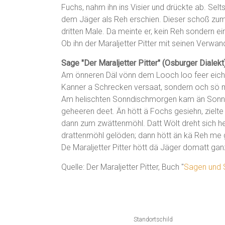
Fuchs, nahm ihn ins Visier und drückte ab. Sel
dem Jäger als Reh erschien. Dieser schoß zum
dritten Male. Da meinte er, kein Reh sondern e
Ob ihn der Maraljetter Pitter mit seinen Verwa
Sage "Der Maraljetter Pitter" (Osburger Dialekt
Am önneren Däl vönn dem Looch loo feer eich, (
Kanner a Schrecken versaat, sondern och sö
Am helischten Sonndischmorgen kam än Sonnta
geheeren deet. Än hött ä Fochs gesiehn, ziel
dann zum zwättenmöhl. Datt Wölt dreht sich 
drattenmöhl gelöden; dann hött än kä Reh me
De Maraljetter Pitter hött dä Jäger domatt ga
Quelle: Der Maraljetter Pitter, Buch "
Sagen und S
Standortschild