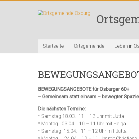
Zum
Inhalt
Ortsgem
springen
Startseite
Ortsgemeinde
Leben in O
BEWEGUNGSANGEBOTE f
BEWEGUNGSANGEBOTE
für Osburger 60+
– Gemeinsam statt einsam –
bewegter Spazie
Die nächsten Termine:
* Samstag 18.03. 11 – 12 Uhr mit Jutta
* Montag 03.04. 10 – 11 Uhr mit Helga
* Samstag 15.04. 11 – 12 Uhr mit Jutta
* Montag 24.04. 10 – 11 Uhr mit Christiane