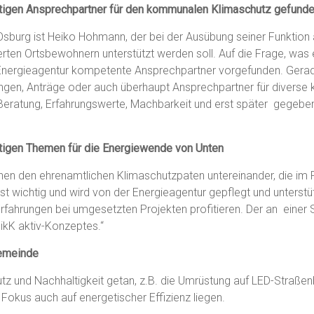
chtigen Ansprechpartner für den kommunalen Klimaschutz gefund
burg ist Heiko Hohmann, der bei der Ausübung seiner Funktion a
rten Ortsbewohnern unterstützt werden soll. Auf die Frage, was 
der Energieagentur kompetente Ansprechpartner vorgefunden. Gerad
ungen, Anträge oder auch überhaupt Ansprechpartner für divers
e Beratung, Erfahrungswerte, Machbarkeit und erst später gegebe
htigen Themen für die Energiewende von Unten
n den ehrenamtlichen Klimaschutzpaten untereinander, die im Pro
 wichtig und wird von der Energieagentur gepflegt und unterstüt
rfahrungen bei umgesetzten Projekten profitieren. Der an einer 
likK aktiv-Konzeptes.“
Gemeinde
tz und Nachhaltigkeit getan, z.B. die Umrüstung auf LED-Straßenb
Fokus auch auf energetischer Effizienz liegen.