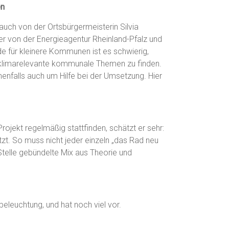
en
uch von der Ortsbürgermeisterin Silvia
er von der Energieagentur Rheinland-Pfalz und
e für kleinere Kommunen ist es schwierig,
e klimarelevante kommunale Themen zu finden.
nenfalls auch um Hilfe bei der Umsetzung. Hier
jekt regelmäßig stattfinden, schätzt er sehr:
zt. So muss nicht jeder einzeln „das Rad neu
Stelle gebündelte Mix aus Theorie und
eleuchtung, und hat noch viel vor.