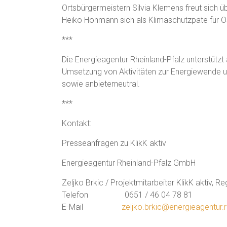
Ortsbürgermeistern Silvia Klemens freut sich ü
Heiko Hohmann sich als Klimaschutzpate für O
***
Die Energieagentur Rheinland-Pfalz unterstütz
Umsetzung von Aktivitäten zur Energiewende u
sowie anbieterneutral.
***
Kontakt:
Presseanfragen zu KlikK aktiv
Energieagentur Rheinland-Pfalz GmbH
Zeljko Brkic / Projektmitarbeiter KlikK aktiv, R
Telefon 0651 / 46 04 78 81
E-Mail
zeljko.brkic@energieagentur.r