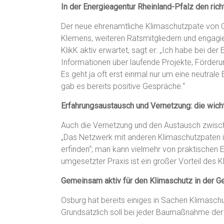
In der Energieagentur Rheinland-Pfalz den ri
Der neue ehrenamtliche Klimaschutzpate von Os
Klemens, weiteren Ratsmitgliedern und engagie
KlikK aktiv erwartet, sagt er: „Ich habe bei 
Informationen über laufende Projekte, Förder
Es geht ja oft erst einmal nur um eine neutral
gab es bereits positive Gespräche.“
Erfahrungsaustausch und Vernetzung: die wic
Auch die Vernetzung und den Austausch zwische
„Das Netzwerk mit anderen Klimaschutzpaten ist
erfinden“; man kann vielmehr von praktischen E
umgesetzter Praxis ist ein großer Vorteil des K
Gemeinsam aktiv für den Klimaschutz in der 
Osburg hat bereits einiges in Sachen Klimaschu
Grundsätzlich soll bei jeder Baumaßnahme der 