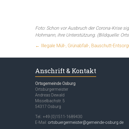
Foto: Schon vor Ausbruch der Corona-Krise si
Hohmann, ihre Unterstützung. (Bildquelle: Or
←
Illegale Müll-, Grünabfall-, Bauschutt-Entsor
Anschrift & Kontakt
Ortsgemeinde Osburg
Ortsbürgermeister
Andreas Dewald
Misselbachstr. 5
54317 Osburg
Tel.: +49 (0)1511-1689430
E-Mail:
ortsbuergermeister@gemeinde-osburg.de