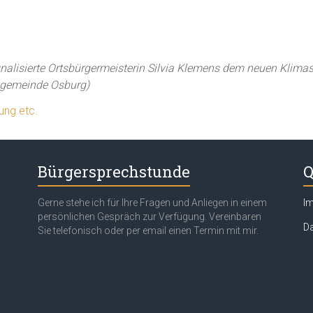
gnalisierte Ortsbürgermeisterin Silvia Klemens dem neuen Klim
tsgemeinde Osburg)
gung etc.
Bürgersprechstunde
Q
Gerne stehe ich für Ihre Fragen und Anliegen in einem
I
persönlichen Gespräch zur Verfügung. Vereinbaren
Da
Sie telefonisch oder per email einen Termin mit mir.