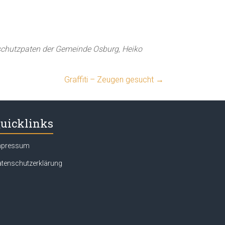
aschutzpaten der Gemeinde Osburg, Heiko
Graffiti – Zeugen gesucht
→
uicklinks
mpressum
tenschutzerklärung