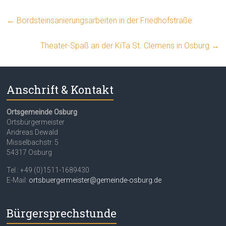
←
Bordsteinsanierungsarbeiten in der Friedhofstraße
Theater-Spaß an der KiTa St. Clemens in Osburg
→
Anschrift & Kontakt
Ortsgemeinde Osburg
Ortsbürgermeister
Andreas Dewald
Misselbachstr. 5
54317 Osburg
Tel.: +49 (0)1511-1689430
E-Mail:
ortsbuergermeister@gemeinde-osburg.de
Bürgersprechstunde