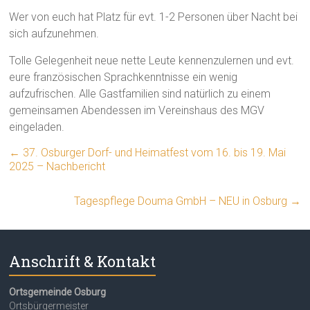
Wer von euch hat Platz für evt. 1-2 Personen über Nacht bei
sich aufzunehmen.
Tolle Gelegenheit neue nette Leute kennenzulernen und evt.
eure französischen Sprachkenntnisse ein wenig
aufzufrischen. Alle Gastfamilien sind natürlich zu einem
gemeinsamen Abendessen im Vereinshaus des MGV
eingeladen.
←
37. Osburger Dorf- und Heimatfest vom 16. bis 19. Mai
2025 – Nachbericht
Tagespflege Douma GmbH – NEU in Osburg
→
Anschrift & Kontakt
Ortsgemeinde Osburg
Ortsbürgermeister