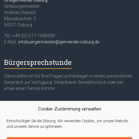
Ortsgemeinde Osburg
Ortsbürgermeister
Andreas Dewald
Misselbachstr. 5
54317 Osburg
Tel.: +49 (0)1511-1689430
E-Mail:
ortsbuergermeister@gemeinde-osburg.de
Bürgersprechstunde
Gerne stehe ich für Ihre Fragen und Anliegen in einem persönlichen
Gespräch zur Verfügung. Vereinbaren Sie telefonisch oder per
email einen Termin mit mir.
Quicklinks
Cookie-Zustimmung verwalten
Entschuldigen Sie die Störung. Wir verwenden Cookies, um unsere Website
Impressum
und unseren Service zu optimieren.
Datenschutzerklärung