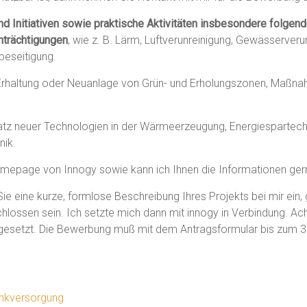
Initiativen sowie praktische Aktivitäten insbesondere folgende
nträchtigungen
, wie z. B. Lärm, Luftverunreinigung, Gewässerveru
beseitigung.
. Erhaltung oder Neuanlage von Grün- und Erholungszonen, Maßna
nsatz neuer Technologien in der Wärmeerzeugung, Energiespartech
ik.
r Homepage von Innogy sowie kann ich Ihnen die Informationen g
ie eine kurze, formlose Beschreibung Ihres Projekts bei mir ein,
hlossen sein. Ich setzte mich dann mit innogy in Verbindung. A
angesetzt. Die Bewerbung muß mit dem Antragsformular bis zum 
unkversorgung