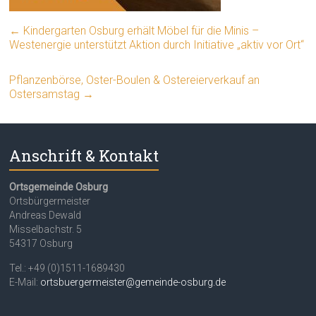
←
Kindergarten Osburg erhält Möbel für die Minis –
Westenergie unterstützt Aktion durch Initiative „aktiv vor Ort“
Pflanzenbörse, Oster-Boulen & Ostereierverkauf an
Ostersamstag
→
Anschrift & Kontakt
Ortsgemeinde Osburg
Ortsbürgermeister
Andreas Dewald
Misselbachstr. 5
54317 Osburg
Tel.: +49 (0)1511-1689430
E-Mail:
ortsbuergermeister@gemeinde-osburg.de