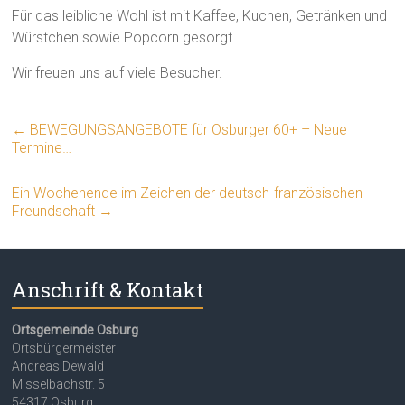
Für das leibliche Wohl ist mit Kaffee, Kuchen, Getränken und
Würstchen sowie Popcorn gesorgt.
Wir freuen uns auf viele Besucher.
←
BEWEGUNGSANGEBOTE für Osburger 60+ – Neue
Termine…
Ein Wochenende im Zeichen der deutsch-französischen
Freundschaft
→
Anschrift & Kontakt
Ortsgemeinde Osburg
Ortsbürgermeister
Andreas Dewald
Misselbachstr. 5
54317 Osburg