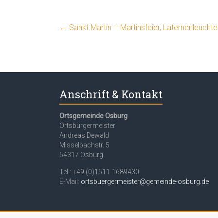
←
Sankt Martin – Martinsfeier, Laternenleucht
Anschrift & Kontakt
Ortsgemeinde Osburg
Ortsbürgermeister
Andreas Dewald
Misselbachstr. 5
54317 Osburg
Tel.: +49 (0)1511-1689430
E-Mail:
ortsbuergermeister@gemeinde-osburg.de