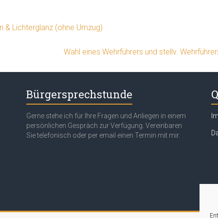
en & Lichterglanz (ohne Umzug)
Wahl eines Wehrführers und stellv. Wehrführe
Bürgersprechstunde
Q
Gerne stehe ich für Ihre Fragen und Anliegen in einem
I
persönlichen Gespräch zur Verfügung. Vereinbaren
Da
Sie telefonisch oder per email einen Termin mit mir.
Ent