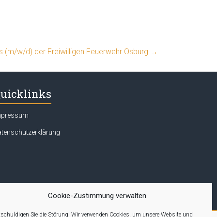
rs (m/w/d) der Freiwilligen Feuerwehr Osburg
→
uicklinks
mpressum
tenschutzerklärung
Cookie-Zustimmung verwalten
schuldigen Sie die Störung. Wir verwenden Cookies, um unsere Website und