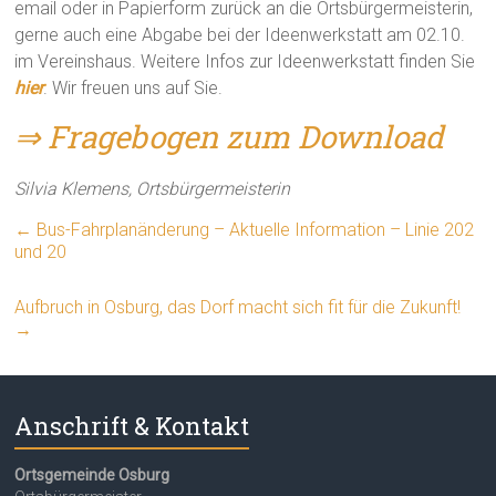
email oder in Papierform zurück an die Ortsbürgermeisterin,
gerne auch eine Abgabe bei der Ideenwerkstatt am 02.10.
im Vereinshaus. Weitere Infos zur Ideenwerkstatt finden Sie
hier
. Wir freuen uns auf Sie.
⇒ Fragebogen zum Download
Silvia Klemens, Ortsbürgermeisterin
←
Bus-Fahrplanänderung – Aktuelle Information – Linie 202
und 20
Aufbruch in Osburg, das Dorf macht sich fit für die Zukunft!
→
Anschrift & Kontakt
Ortsgemeinde Osburg