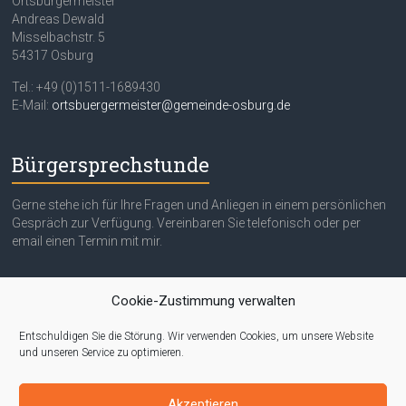
Ortsbürgermeister
Andreas Dewald
Misselbachstr. 5
54317 Osburg
Tel.: +49 (0)1511-1689430
E-Mail:
ortsbuergermeister@gemeinde-osburg.de
Bürgersprechstunde
Gerne stehe ich für Ihre Fragen und Anliegen in einem persönlichen
Gespräch zur Verfügung. Vereinbaren Sie telefonisch oder per
email einen Termin mit mir.
Quicklinks
Cookie-Zustimmung verwalten
Entschuldigen Sie die Störung. Wir verwenden Cookies, um unsere Website
Impressum
und unseren Service zu optimieren.
Datenschutzerklärung
Akzeptieren