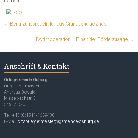
Farben:
←
Benutzungsregeln für das Grundschulgelände
Dorfmoderation – Erhalt der Förderzusage
→
Anschrift & Kontakt
Ortsgemeinde Osburg
Ortsbürgermeister
Andreas Dewald
Misselbachstr. 5
54317 Osburg
Tel.: +49 (0)1511-1689430
E-Mail:
ortsbuergermeister@gemeinde-osburg.de