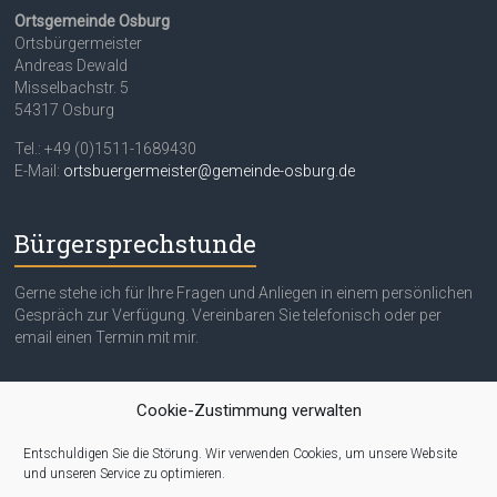
Ortsgemeinde Osburg
Ortsbürgermeister
Andreas Dewald
Misselbachstr. 5
54317 Osburg
Tel.: +49 (0)1511-1689430
E-Mail:
ortsbuergermeister@gemeinde-osburg.de
Bürgersprechstunde
Gerne stehe ich für Ihre Fragen und Anliegen in einem persönlichen
Gespräch zur Verfügung. Vereinbaren Sie telefonisch oder per
email einen Termin mit mir.
Quicklinks
Cookie-Zustimmung verwalten
Entschuldigen Sie die Störung. Wir verwenden Cookies, um unsere Website
Impressum
und unseren Service zu optimieren.