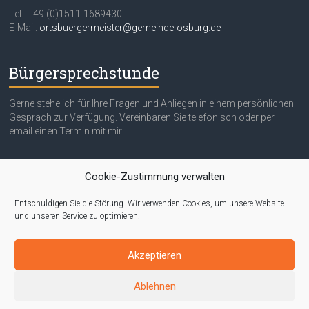
Tel.: +49 (0)1511-1689430
E-Mail:
ortsbuergermeister@gemeinde-osburg.de
Bürgersprechstunde
Gerne stehe ich für Ihre Fragen und Anliegen in einem persönlichen
Gespräch zur Verfügung. Vereinbaren Sie telefonisch oder per
email einen Termin mit mir.
Quicklinks
Cookie-Zustimmung verwalten
Entschuldigen Sie die Störung. Wir verwenden Cookies, um unsere Website
Impressum
und unseren Service zu optimieren.
Datenschutzerklärung
Akzeptieren
Ablehnen
Copyright © 2026
Ortsgemeinde Osburg
. Alle Rechte vorbehalten.
Theme:
Accelerate
von ThemeGrill. Präsentiert von
WordPress
.