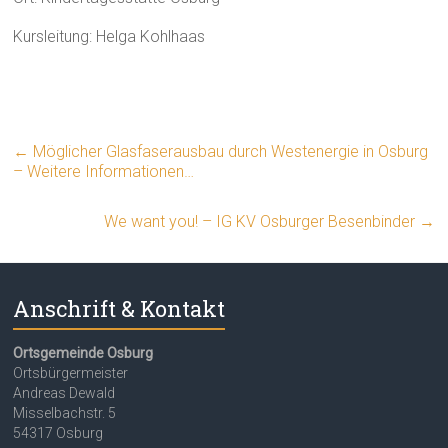
Kursleitung: Helga Kohlhaas
←
Möglicher Glasfaserausbau durch Westenergie in Osburg
– Weitere Informationen…
We want you! – IG KV Osburger Besenbinder
→
Anschrift & Kontakt
Ortsgemeinde Osburg
Ortsbürgermeister
Andreas Dewald
Misselbachstr. 5
54317 Osburg