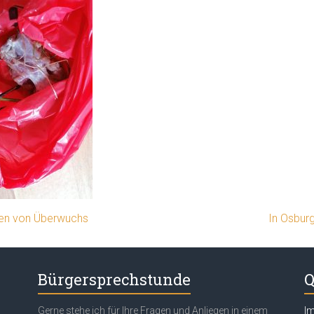
den von Überwuchs
In Osbur
Bürgersprechstunde
Q
Gerne stehe ich für Ihre Fragen und Anliegen in einem
I