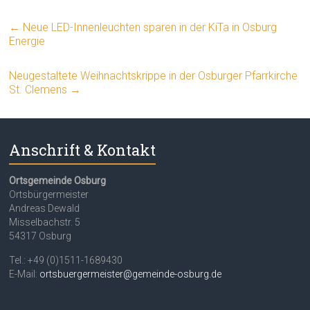
←
Neue LED-Innenleuchten sparen in der KiTa in Osburg
Energie
Neugestaltete Weihnachtskrippe in der Osburger Pfarrkirche
St. Clemens
→
Anschrift & Kontakt
Ortsgemeinde Osburg
Ortsbürgermeister
Andreas Dewald
Misselbachstr. 5
54317 Osburg
Tel.: +49 (0)1511-1689430
E-Mail:
ortsbuergermeister@gemeinde-osburg.de